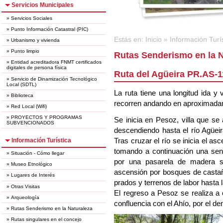
Servicios Municipales
»
Servicios Sociales
»
Punto Información Catastral (PIC)
Estás en:
Inicio
»
Información Turí
»
Urbanismo y vivienda
»
Punto limpio
Rutas Senderismo en la N
»
Entidad acreditadora FNMT certificados
digitales de persona física
Ruta del Agüeira PR.AS-
»
Servicio de Dinamización Tecnológico
Local (SDTL)
La ruta tiene una longitud ida 
»
Biblioteca
recorren andando en aproximadam
»
Red Local (Wifi)
»
PROYECTOS Y PROGRAMAS
Se inicia en Pesoz, villa que se
SUBVENCIONADOS
descendiendo hasta el río Agüei
Tras cruzar el río se inicia el a
Información Turística
tomando a continuación una send
»
Situación - Cómo llegar
por una pasarela de madera sit
»
Museo Etnológico
ascensión por bosques de castañ
»
Lugares de Interés
prados y terrenos de labor hasta l
»
Otras Visitas
El regreso a Pesoz se realiza a o
»
Arqueología
confluencia con el Ahío, por el d
»
Rutas Senderismo en la Naturaleza
»
Rutas singulares en el concejo