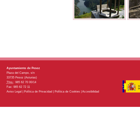
Ayuntamiento de Pesoz
Plaza del Campo, s/n
33735 Pesoz (Asturias)
Tfno.
: 985 62 70 00/14
Fax: 985 62 72 11
Aviso Legal
|
Política de Privacidad
|
Política de Cookies
|
Accesibilidad